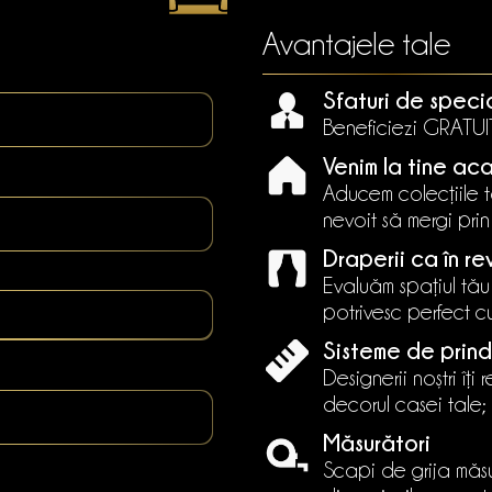
Avantajele tale
Sfaturi de speci
Beneficiezi GRATUIT 
Venim la tine ac
Aducem colecțiile ta
nevoit să mergi pri
Draperii ca în re
Evaluăm spațiul tău
potrivesc perfect cu 
Sisteme de prind
Designerii noștri îți
decorul casei tale;
Măsurători
Scapi de grija măsu