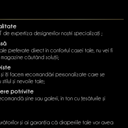
alitate
de expertiza designerilor noștri specializați ;
asă
le preferate direct în confortul casei tale, nu vei fi
n magazine căutând soluții;
viste
 și îți facem recomandări personalizate care se
stilul și nevoile tale;
ere potrivite
 recomandă șine sau galerii, în ton cu țesăturile și
rătorilor și ai garanția că draperiile tale vor avea