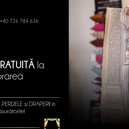
+40 726 784 636
RATUITĂ
la
orarea
u PERDELE și DRAPERII în
surătorile!