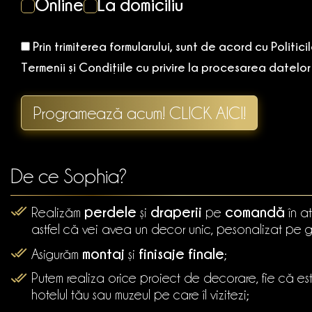
Online
La domiciliu
Prin trimiterea formularului, sunt de acord cu Politic
Termenii și Condițiile cu privire la procesarea datelo
Programează acum! CLICK AICI!
De ce Sophia?
perdele
draperii
comandă
Realizăm
și
pe
în at
astfel că vei avea un decor unic, pesonalizat pe gu
montaj
finisaje finale
Asigurăm
și
;
Putem realiza orice proiect de decorare, fie că e
hotelul tău sau muzeul pe care îl vizitezi;