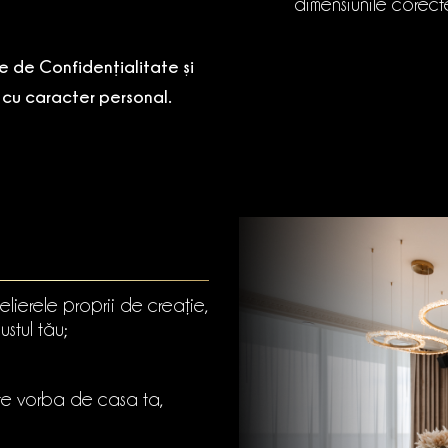
dimensiunile corect
ile de Confidențialitate și
r cu caracter personal.
elierele proprii de creație,
stul tău;
ste vorba de casa ta,