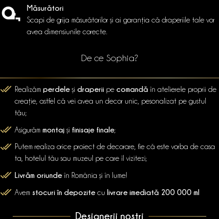
Măsurători
Scapi de grija măsurătorilor și ai garanția că draperiile tale vor
avea dimensiunile corecte.
De ce Sophia?
perdele
draperii
comandă
Realizăm
și
pe
în atelierele proprii de
creație, astfel că vei avea un decor unic, pesonalizat pe gustul
tău;
montaj
finisaje finale
Asigurăm
și
;
Putem realiza orice proiect de decorare, fie că este vorba de casa
ta, hotelul tău sau muzeul pe care îl vizitezi;
Livrăm oriunde
în România și în lume!
stocuri în depozite
livrare imediată 200 000 ml
Avem
cu
Designerii noștri