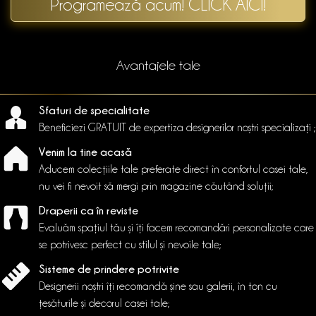
Programează acum! CLICK AICI!
Avantajele tale
Sfaturi de specialitate
Beneficiezi GRATUIT de expertiza designerilor noștri specializați ;
Venim la tine acasă
Aducem colecțiile tale preferate direct în confortul casei tale,
nu vei fi nevoit să mergi prin magazine căutând soluții;
Draperii ca în reviste
Evaluăm spațiul tău și îți facem recomandări personalizate care
se potrivesc perfect cu stilul și nevoile tale;
Sisteme de prindere potrivite
Designerii noștri îți recomandă șine sau galerii, în ton cu
țesăturile și decorul casei tale;