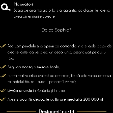
Măsurători
Scapi de grija măsurătorilor și ai garanția că draperiile tale vor
avea dimensiunile corecte.
De ce Sophia?
perdele
draperii
comandă
Realizăm
și
pe
în atelierele proprii de
creație, astfel că vei avea un decor unic, pesonalizat pe gustul
tău;
montaj
finisaje finale
Asigurăm
și
;
Putem realiza orice proiect de decorare, fie că este vorba de casa
ta, hotelul tău sau muzeul pe care îl vizitezi;
Livrăm oriunde
în România și în lume!
stocuri în depozite
livrare imediată 200 000 ml
Avem
cu
Designerii noștri