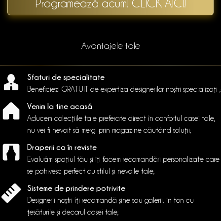
Programează acum! CLICK AICI!
Avantajele tale
Sfaturi de specialitate
Beneficiezi GRATUIT de expertiza designerilor noștri specializați ;
Venim la tine acasă
Aducem colecțiile tale preferate direct în confortul casei tale,
nu vei fi nevoit să mergi prin magazine căutând soluții;
Draperii ca în reviste
Evaluăm spațiul tău și îți facem recomandări personalizate care
se potrivesc perfect cu stilul și nevoile tale;
Sisteme de prindere potrivite
Designerii noștri îți recomandă șine sau galerii, în ton cu
țesăturile și decorul casei tale;