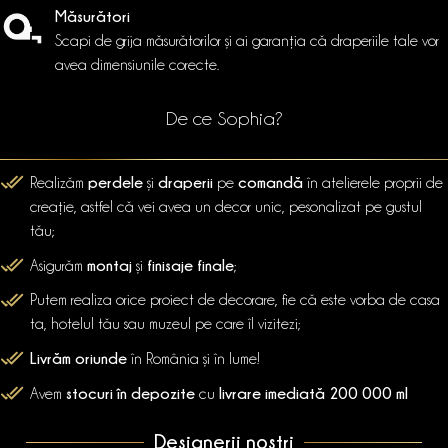
Măsurători
Scapi de grija măsurătorilor și ai garanția că draperiile tale vor
avea dimensiunile corecte.
De ce Sophia?
perdele
draperii
comandă
Realizăm
și
pe
în atelierele proprii de
creație, astfel că vei avea un decor unic, pesonalizat pe gustul
tău;
montaj
finisaje finale
Asigurăm
și
;
Putem realiza orice proiect de decorare, fie că este vorba de casa
ta, hotelul tău sau muzeul pe care îl vizitezi;
Livrăm oriunde
în România și în lume!
stocuri în depozite
livrare imediată 200 000 ml
Avem
cu
Designerii noștri