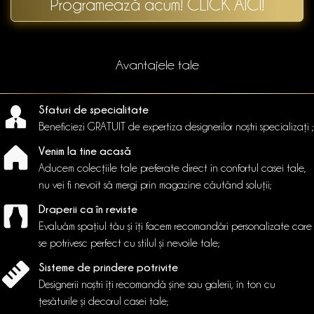
Programează acum! CLICK AICI!
Avantajele tale
Sfaturi de specialitate
Beneficiezi GRATUIT de expertiza designerilor noștri specializați ;
Venim la tine acasă
Aducem colecțiile tale preferate direct în confortul casei tale,
nu vei fi nevoit să mergi prin magazine căutând soluții;
Draperii ca în reviste
Evaluăm spațiul tău și îți facem recomandări personalizate care
se potrivesc perfect cu stilul și nevoile tale;
Sisteme de prindere potrivite
Designerii noștri îți recomandă șine sau galerii, în ton cu
țesăturile și decorul casei tale;