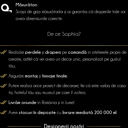
Măsurători
Scapi de grija măsurătorilor și ai garanția că draperiile tale vor
avea dimensiunile corecte.
De ce Sophia?
perdele
draperii
comandă
Realizăm
și
pe
în atelierele proprii de
creație, astfel că vei avea un decor unic, pesonalizat pe gustul
tău;
montaj
finisaje finale
Asigurăm
și
;
Putem realiza orice proiect de decorare, fie că este vorba de casa
ta, hotelul tău sau muzeul pe care îl vizitezi;
Livrăm oriunde
în România și în lume!
stocuri în depozite
livrare imediată 200 000 ml
Avem
cu
Designerii noștri