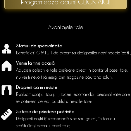
Programează acum! CLICK AICI!
Avantajele tale
Sfaturi de specialitate
Beneficiezi GRATUIT de expertiza designerilor noștri specializați ;
Venim la tine acasă
Aducem colecțiile tale preferate direct în confortul casei tale,
nu vei fi nevoit să mergi prin magazine căutând soluții;
Draperii ca în reviste
Evaluăm spațiul tău și îți facem recomandări personalizate care
se potrivesc perfect cu stilul și nevoile tale;
Sisteme de prindere potrivite
Designerii noștri îți recomandă șine sau galerii, în ton cu
țesăturile și decorul casei tale;