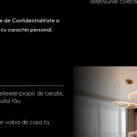
dimensiunile corect
ile de Confidențialitate și
r cu caracter personal.
elierele proprii de creație,
stul tău;
ste vorba de casa ta,