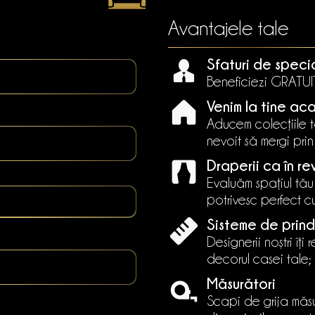
Avantajele tale
Sfaturi de speci
Beneficiezi GRATUIT 
Venim la tine ac
Aducem colecțiile ta
nevoit să mergi pri
Draperii ca în re
Evaluăm spațiul tău
potrivesc perfect cu 
Sisteme de prind
Designerii noștri îți
decorul casei tale;
Măsurători
Scapi de grija măsu