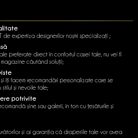
alitate
de expertiza designerilor noștri specializați ;
asă
le preferate direct în confortul casei tale, nu vei fi
n magazine căutând soluții;
viste
 și îți facem recomandări personalizate care se
stilul și nevoile tale;
ere potrivite
 recomandă șine sau galerii, în ton cu țesăturile și
rătorilor și ai garanția că draperiile tale vor avea