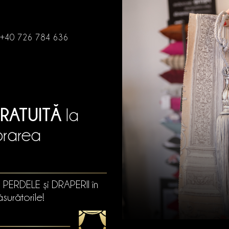
+40 726 784 636
RATUITĂ
la
orarea
u PERDELE și DRAPERII în
surătorile!