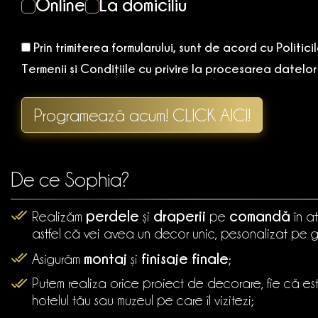
Online
La domiciliu
Prin trimiterea formularului, sunt de acord cu Politic
Termenii și Condițiile cu privire la procesarea datelo
Programează acum! CLICK AICI!
De ce Sophia?
perdele
draperii
comandă
Realizăm
și
pe
în at
astfel că vei avea un decor unic, pesonalizat pe gu
montaj
finisaje finale
Asigurăm
și
;
Putem realiza orice proiect de decorare, fie că e
hotelul tău sau muzeul pe care îl vizitezi;